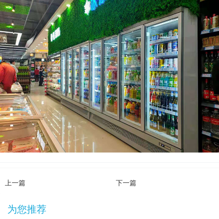
上一篇
下一篇
为您推荐